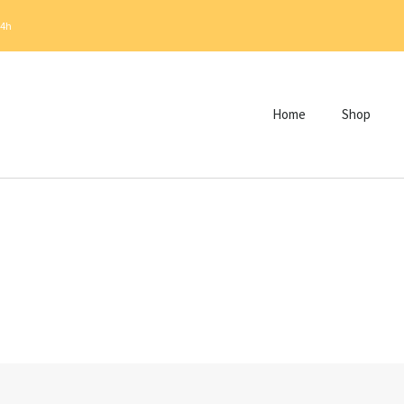
24h
Home
Shop