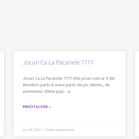
Jocuri Ca La Pacanele 7777
Jocuri Ca La Pacanele 7777 Alte jocuri cum ar fi tiki
Wonders parts în mare parte din joc identic, de
asemenea. Ultimii pași – și
PROČITAJ VIŠE »
јул 28, 2026
Нема коментара