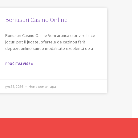
Bonusuri Casino Online
Bonusuri Casino Online Vom arunca o privire la ce
jocuri pot fi jucate, ofertele de cazinou fără
depozit online sunt o modalitate excelentă de a
PROČITAJ VIŠE »
јул 28, 2026
Нема коментара