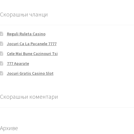
Скорашњи чланци
Reguli Ruleta Casino
Jocuri Ca La Pacanele 7777
Cele Mai Bune Cazinouri Tsi
777 Aparate
Jocuri Gratis Casino Slot
Скорашњи коментари
Архиве