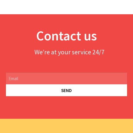
Contact us
We’re at your service 24/7
SEND